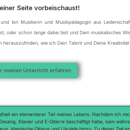
einer Seite vorbeischaust!
und bin Musikerin und Musikpädagogin aus Leidenschaft
t, oder schon lange dabei bist und Dein musikalisches Wiss
 herauszufinden, wie ich Dein Talent und Deine Kreativitä
r meinen Unterricht erfahren
indheit ein elementarer Teil meines Lebens. Nachdem ich mic
Gesang, Klavier und E-Gitarre beschäftigt habe, kam wäh
g, klassische Gitarre und Ukulele hinzu. Zu dieser Zeit e