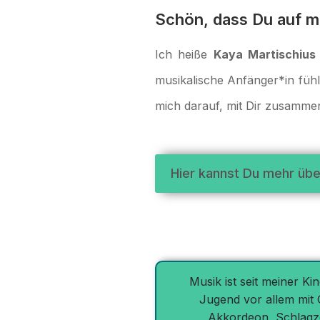
Schön, dass Du auf m
Ich heiße
Kaya Martischius
musikalische Anfänger*in fühls
mich darauf, mit Dir zusammen
Hier kannst Du mehr übe
Musik ist seit meiner K
Jugend vor allem mit 
Akkordeon, Schlagzeu