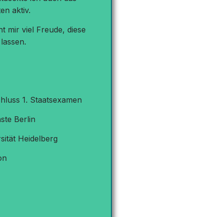
n aktiv.
 mir viel Freude, diese
lassen.
chluss 1. Staatsexamen
ste Berlin
ität Heidelberg
on