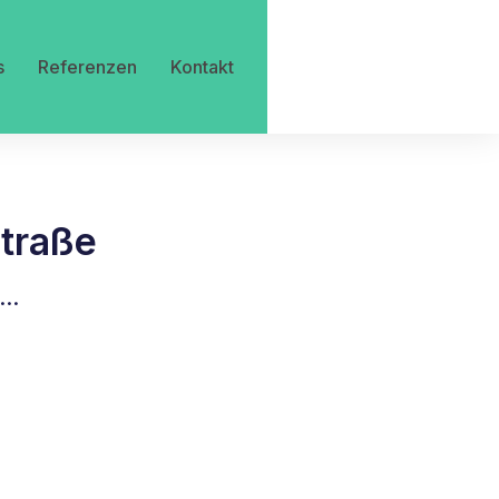
s
Referenzen
Kontakt
straße
r…