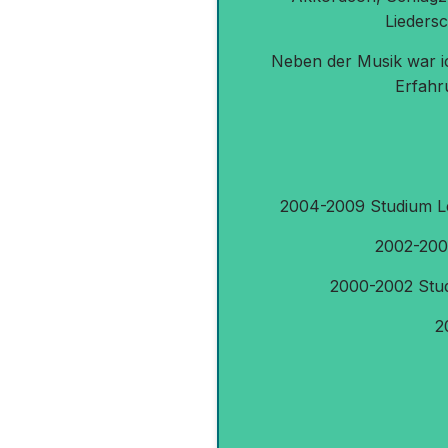
Lieders
Neben der Musik war ic
Erfahr
2004-2009 Studium Leh
2002-2004
2000-2002 Stud
2