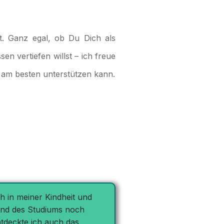
. Ganz egal, ob Du Dich als
en vertiefen willst – ich freue
t am besten unterstützen kann.
h in meiner Kindheit und
rend des Studiums noch
ntdeckte ich auch das