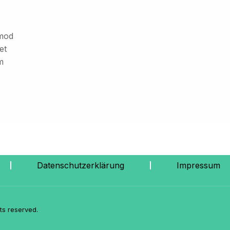
smod
et
m
Datenschutzerklärung
Impressum
ts reserved.