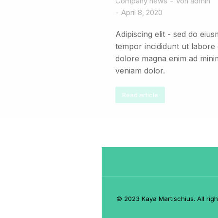
Company news
Von
admin
April 8, 2020
Adipiscing elit - sed do eiu
tempor incididunt ut labore 
dolore magna enim ad mini
veniam dolor.
Read article
© 2023 Kaya Martischius. All righ